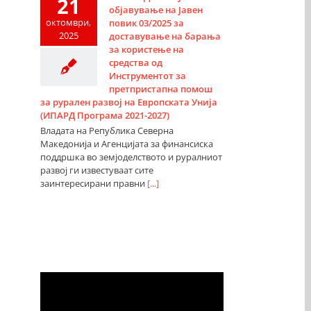
21
објавување на Јавен
октомври,
повик 03/2025 за
2025
доставување на барања
за користење на
средства од
Инструментот за
претпристапна помош
за рурален развој на Европската Унија
(ИПАРД Програма 2021-2027)
Владата на Република Северна
Македонија и Агенцијата за финансиска
поддршка во земјоделството и руралниот
развој ги известуваат сите
заинтересирани правни
[...]
Видео