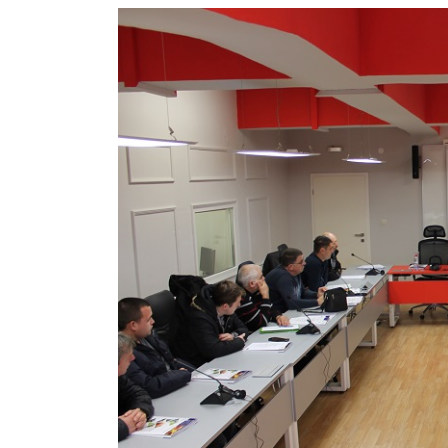
View
Larger
Image