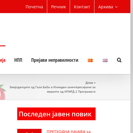
Почетна
Речник
Контакт
Архива
ија
НПП
Пријави неправилности
Дома
»
Земјоделците од Гази Баба и Илинден заинтересирани за
мерките од ИПАРД 2 Програмата
Последен јавен повик
ПРЕТХОДНА НАЈАВА за