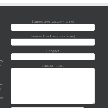
Вашето име (задолжително)
Вашиот Email (задолжително)
Предмет
7)
Вашата порака
о
на
а
ива