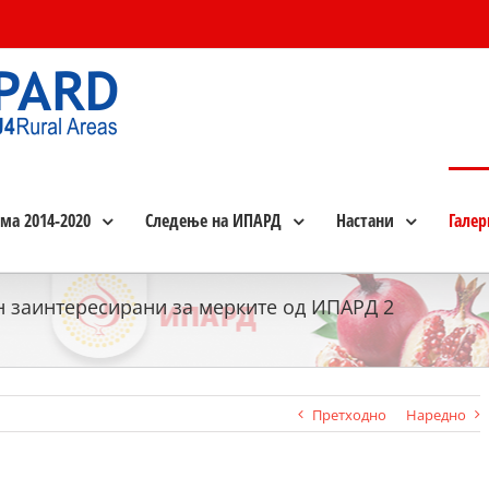
ма 2014-2020
Следење на ИПАРД
Настани
Галер
н заинтересирани за мерките од ИПАРД 2
Претходно
Наредно