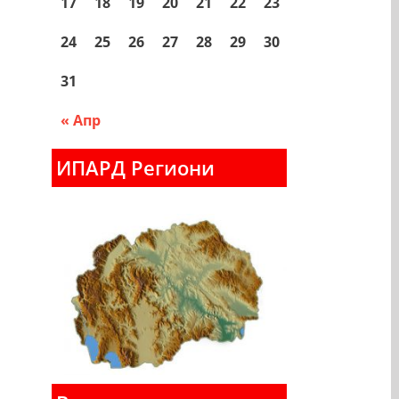
17
18
19
20
21
22
23
24
25
26
27
28
29
30
31
« Апр
ИПАРД Региони