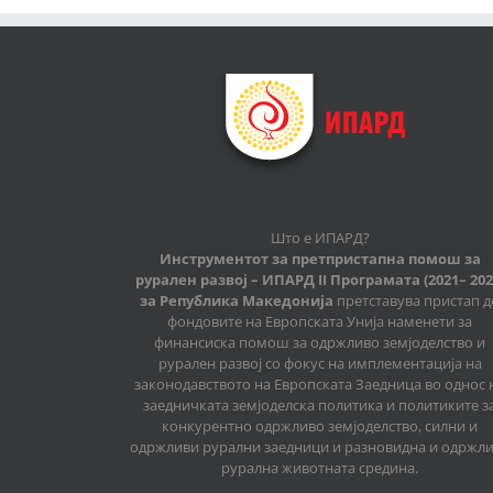
Што е ИПАРД?
Инструментот за претпристапна помош за
рурален развој – ИПАРД II Програмата (2021– 202
за Република Македонија
претставува пристап д
фондовите на Европската Унија наменети за
финансиска помош за одржливо земјоделство и
рурален развој со фокус на имплементација на
законодавството на Европската Заедница во однос 
заедничката земјоделска политика и политиките з
конкурентно одржливо земјоделство, силни и
одржливи рурални заедници и разновидна и одржл
рурална животната средина.