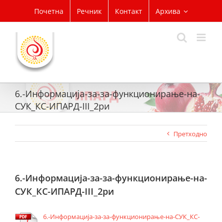
Skip
Почетна
Речник
Контакт
Архива
to
content
6.-Информација-за-за-функционирање-на-
СУК_КС-ИПАРД-III_2ри
Претходно
6.-Информација-за-за-функционирање-на-
СУК_КС-ИПАРД-III_2ри
6.-Информација-за-за-функционирање-на-СУК_КС-