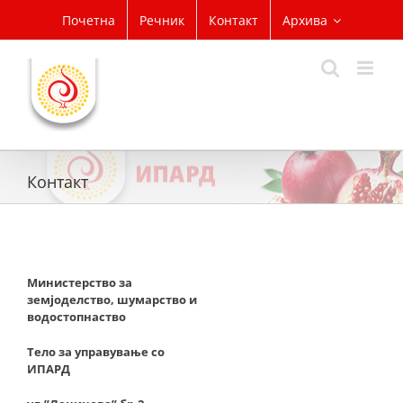
Skip
Почетна
Речник
Контакт
Архива
to
content
Контакт
Министерство за
земјоделство, шумарство и
водостопнаство
Тело за управување со
ИПАРД