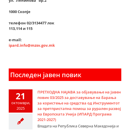
ул.”Ленинова” бр.2
1000 Скопје
телефон 02/3134477 лок
113,114 и 115
e-mail:
ipard.info@mzsv.gov.mk
Последен јавен повик
ПРЕТХОДНА НАЈАВА за објавување на Јавен
21
повик 03/2025 за доставување на барања
октомври,
за користење на средства од Инструментот
2025
за претпристапна помош за рурален развој
на Европската Унија (ИПАРД Програма
2021-2027)
Владата на Република Северна Македонија и