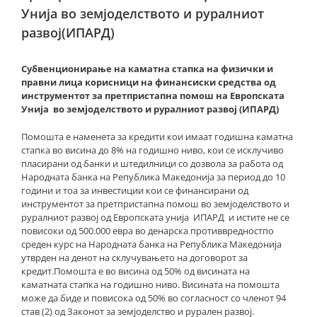
Унија во земјоделството и руралниот
развој(ИПАРД)
Субвенционирање на каматна стапка на физички и
правни лица корисници на финансиски средства од
инструментoт за претпристапна помош на Европската
Унија во земјоделството и руралниот развој (ИПАРД)
Помошта е наменета за кредити кои имаат годишна каматна
стапка во висина до 8% на годишно ниво, кои се исклучиво
пласирани од банки и штедилници со дозвола за работа од
Народната банка на Република Македонија за период до 10
години и тоа за инвестиции кои се финансирани од
инструментoт за претпристапна помош во земјоделството и
руралниот развој од Европската унија ИПАРД и истите не се
повисоки од 500.000 евра во денарска противвредностпо
среден курс на Народната банка на Република Македонија
утврден на денот на склучувањето на договорот за
кредит.Помошта е во висина од 50% од висината на
каматната стапка на годишно ниво. Висината на помошта
може да биде и повисока од 50% во согласност со членот 94
став (2) од Законот за земјоделство и рурален развој.