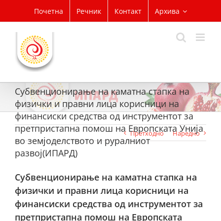
Skip
Почетна
Речник
Контакт
Архива
to
content
Субвенционирање на каматна стапка на
физички и правни лица корисници на
финансиски средства од инструментoт за
претпристапна помош на Европската Унија
Претходно
Наредно
во земјоделството и руралниот
развој(ИПАРД)
Субвенционирање на каматна стапка на
физички и правни лица корисници на
финансиски средства од инструментoт за
претпристапна помош на Европската