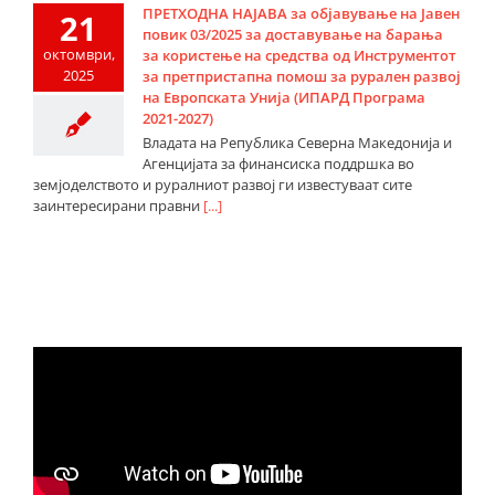
ПРЕТХОДНА НАЈАВА за објавување на Јавен
21
повик 03/2025 за доставување на барања
октомври,
за користење на средства од Инструментот
2025
за претпристапна помош за рурален развој
на Европската Унија (ИПАРД Програма
2021-2027)
Владата на Република Северна Македонија и
Агенцијата за финансиска поддршка во
земјоделството и руралниот развој ги известуваат сите
заинтересирани правни
[...]
Видео