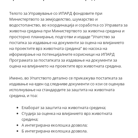
Телото за Управување со ИПАРД фондовите при
Министертвото за земјоделство, шумарство и
водостопанство, во координација и соработка со Управата за
животна средина при Министертвото за животна средина и
просторно планирање, подготви и издаде “Упатство за
постапка за издавање на документи за оцена на влијанието
на проектите врз животната средина” во насока на
иформирање на потенцијалните корисници на ИПАРД
Програмата за постапката за издавање на документи за
оцена на влијанието на проектите врз животната средина.
Имено, во Упатството детално се прикажува постапката за
издавање на еден од следниве документи со кои се оценува
исполнување на стандардите за заштита на животната
средина, и тоа:
Елаборат за заштита на животната средина;
Студија за оценка на влијанието врз животната
средина;
А интегрирана еколошка дозвола;
Б интегрирана еколошка дозвола.