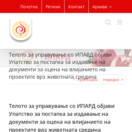
Skip
Почетна
Речник
Контакт
Архива
to
content
Телото за управување со ИПАРД објави
Упатство за постапка за издавање на
документи за оцена на влијанието на
проектите врз животната средина
Претходно
Наредно
Телото за управување со ИПАРД објави
Упатство за постапка за издавање на
документи за оцена на влијанието на
проектите врз животната средина