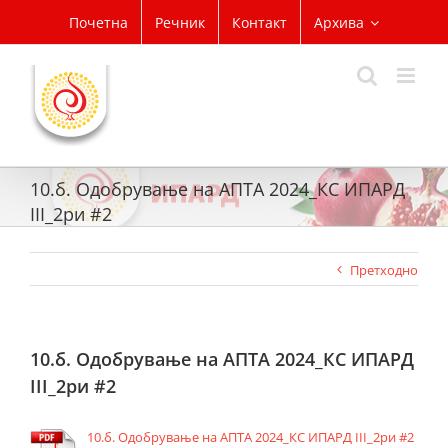
Skip
Почетна
Речник
Контакт
Архива
to
content
10.б. Одобрување на АПТА 2024_КС ИПАРД
III_2ри #2
Претходно
10.б. Одобрување на АПТА 2024_КС ИПАРД
III_2ри #2
10.б. Одобрување на АПТА 2024_КС ИПАРД III_2ри #2