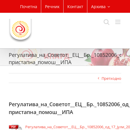
Skip
Почетна
Речник
Контакт
Архива
to
content
Регулатива_на_Советот__ЕЦ__Бр._10852006_од_
пристапна_помош__ИПА
Претходно
Регулатива_на_Советот__ЕЦ__Бр._10852006_од
пристапна_помош__ИПА
Регулатива_на_Советот__ЕЦ__Бр._10852006_од_17_јули_2