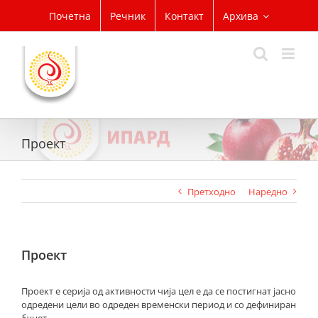
Skip
Почетна
Речник
Контакт
Архива
to
content
Проект
Претходно
Наредно
Проект
Проект е серија од активности чија цел е да се постигнат јасно
одредени цели во одреден временски период и со дефиниран