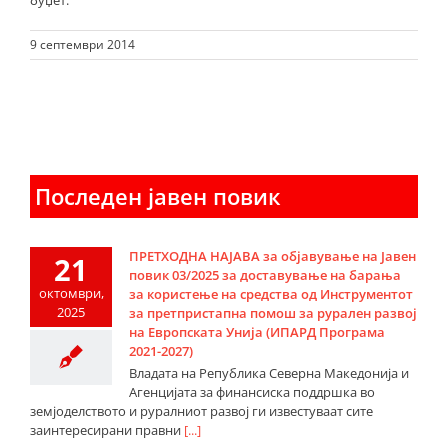
буџет.
9 септември 2014
Последен јавен повик
ПРЕТХОДНА НАЈАВА за објавување на Јавен
21
повик 03/2025 за доставување на барања
октомври,
за користење на средства од Инструментот
2025
за претпристапна помош за рурален развој
на Европската Унија (ИПАРД Програма
2021-2027)
Владата на Република Северна Македонија и
Агенцијата за финансиска поддршка во
земјоделството и руралниот развој ги известуваат сите
заинтересирани правни
[...]