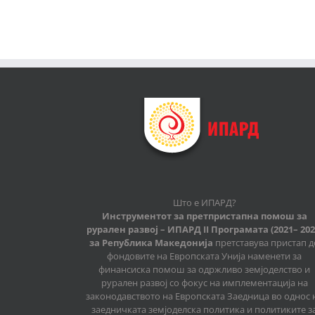
Што е ИПАРД?
Инструментот за претпристапна помош за
рурален развој – ИПАРД II Програмата (2021– 202
за Република Македонија
претставува пристап д
фондовите на Европската Унија наменети за
финансиска помош за одржливо земјоделство и
рурален развој со фокус на имплементација на
законодавството на Европската Заедница во однос 
заедничката земјоделска политика и политиките з