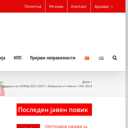
Почетна
Речник
Контакт
Архива
ија
НПП
Пријави неправилности
Дома
»
Следење на ИПАРД 2021-2027
»
Извештаи и табели
»
ГИС 2023
Последен јавен повик
ПРЕТХОДНА НАЈАВА за