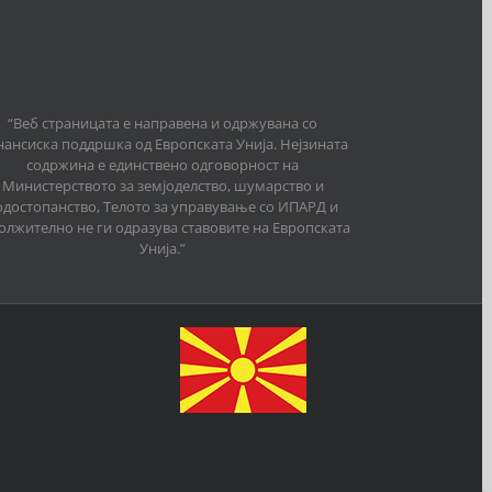
“Веб страницата е направена и одржувана со
ансиска поддршка од Европската Унија. Нејзината
содржина е единствено одговорност на
Министерството за земјоделство, шумарство и
одостопанство, Телото за управување со ИПАРД и
олжително не ги одразува ставовите на Европската
Унија.”