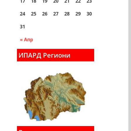
17
18
19
20
21
22
23
24
25
26
27
28
29
30
31
« Апр
ИПАРД Региони