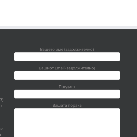
Вашето име (задолжително)
Вашиот Email (задолжително)
Предмет
7)
Вашата порака
о
на
а