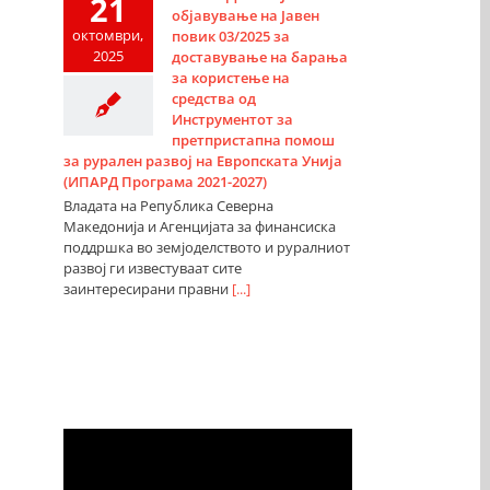
21
објавување на Јавен
октомври,
повик 03/2025 за
2025
доставување на барања
за користење на
средства од
Инструментот за
претпристапна помош
за рурален развој на Европската Унија
(ИПАРД Програма 2021-2027)
Владата на Република Северна
Македонија и Агенцијата за финансиска
поддршка во земјоделството и руралниот
развој ги известуваат сите
заинтересирани правни
[...]
Видео