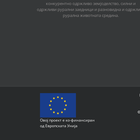
конкурентно одржливо земјоделство, силни и
одржливи рурални заедници и разновидна и одржл
рурална животната средина.
Ф
Овој проект е ко-финансиран
од Европската Унија