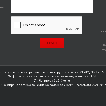
ива
фин
в
зад
Инструмент за претпристапна помош за рурален развој- ИПАРД 2021-2027
Овој проект го имплементира Телото за Управување со ИПАРД
Ул. Ленинова бр.2, Скопје
инансирано од Мерката Техничка помош од ИПАРД Програмата 2021-2027