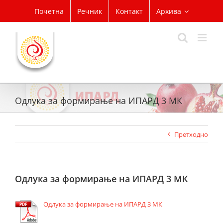
Skip
Почетна
Речник
Контакт
Архива
to
content
Одлука за формирање на ИПАРД 3 МК
Претходно
Одлука за формирање на ИПАРД 3 МК
Одлука за формирање на ИПАРД 3 МК