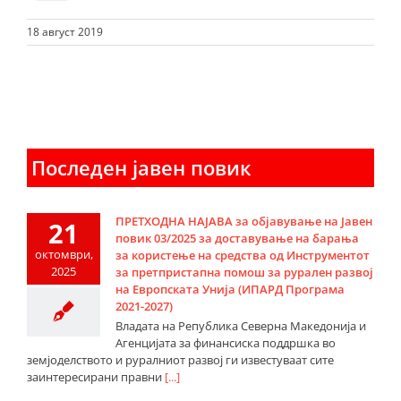
18 август 2019
Последен јавен повик
ПРЕТХОДНА НАЈАВА за објавување на Јавен
21
повик 03/2025 за доставување на барања
октомври,
за користење на средства од Инструментот
2025
за претпристапна помош за рурален развој
на Европската Унија (ИПАРД Програма
2021-2027)
Владата на Република Северна Македонија и
Агенцијата за финансиска поддршка во
земјоделството и руралниот развој ги известуваат сите
заинтересирани правни
[...]