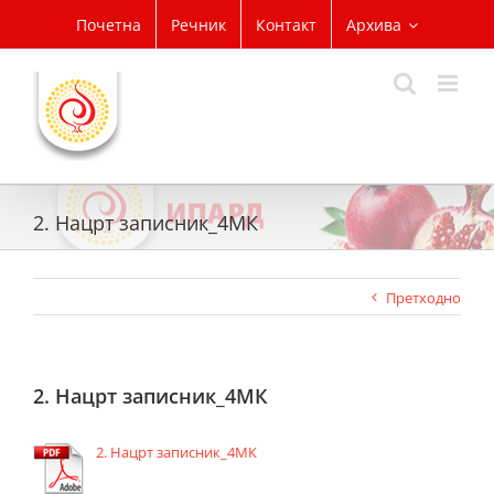
Skip
Почетна
Речник
Контакт
Архива
to
content
2. Нацрт записник_4МК
Претходно
2. Нацрт записник_4МК
2. Нацрт записник_4МК