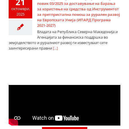
21
повик 03/2025 за доставување на барања
октомври,
за користење на средства од Инструментот
2025
за претпристапна помош за рурален развој
на Европската Унија (ИПАРД Програма
2021-2027)
Владата на Република Северна Македонија и
Агенцијата за финансиска поддршка во
земјоделството и руралниот развој ги известуваат сите
заинтересирани правни
[...]
Видео