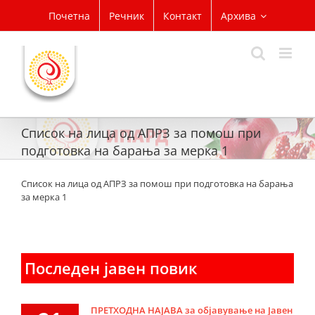
Skip
Почетна
Речник
Контакт
Архива
to
content
Список на лица од АПРЗ за помош при
подготовка на барања за мерка 1
Список на лица од АПРЗ за помош при подготовка на барања
за мерка 1
Последен јавен повик
ПРЕТХОДНА НАЈАВА за објавување на Јавен