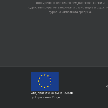
конкурентно одржливо земјоделство, силни и
одржливи рурални заедници и разновидна и одржл
рурална животната средина.
Ф
Овој проект е ко-финансиран
од Европската Унија