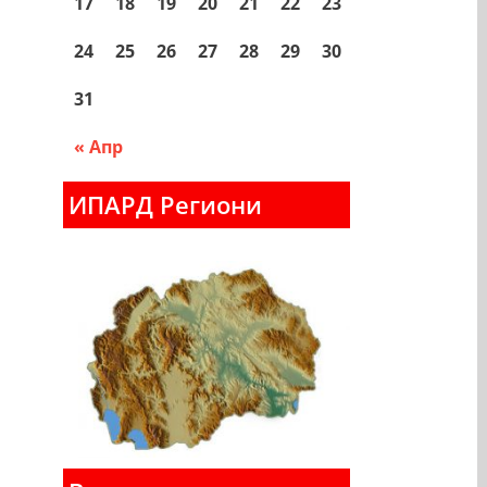
17
18
19
20
21
22
23
24
25
26
27
28
29
30
31
« Апр
ИПАРД Региони