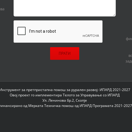
ива
фин
в
зад
Инструмент за претпристапна помош за рурален развој- ИПАРД 2021-2027
Овој проект го имплементира Телото за Управување со ИПАРД
Ул. Ленинова бр.2, Скопје
инансирано од Мерката Техничка помош од ИПАРД Програмата 2021-2027