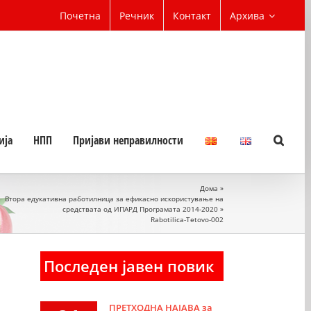
Почетна
Речник
Контакт
Архива
ија
НПП
Пријави неправилности
Дома
»
Втора едукативна работилница за ефикасно искористување на
средствата од ИПАРД Програмата 2014-2020
»
Rabotilica-Tetovo-002
Последен јавен повик
ПРЕТХОДНА НАЈАВА за