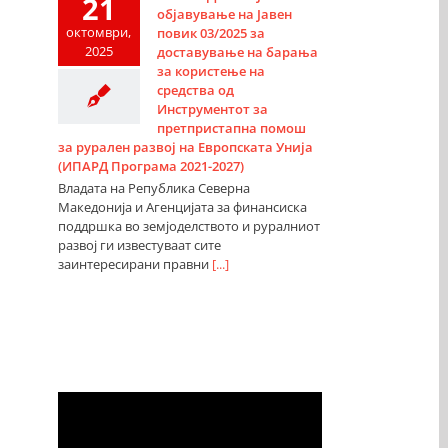
21
објавување на Јавен
октомври,
повик 03/2025 за
2025
доставување на барања
за користење на
средства од
Инструментот за
претпристапна помош
за рурален развој на Европската Унија
(ИПАРД Програма 2021-2027)
Владата на Република Северна
Македонија и Агенцијата за финансиска
поддршка во земјоделството и руралниот
развој ги известуваат сите
заинтересирани правни
[...]
Видео