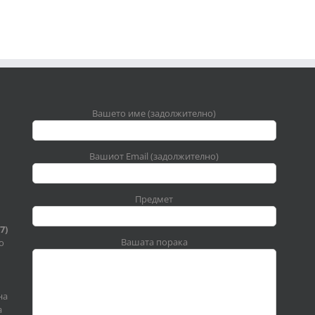
Вашето име (задолжително)
Вашиот Email (задолжително)
Предмет
7)
Вашата порака
о
на
а