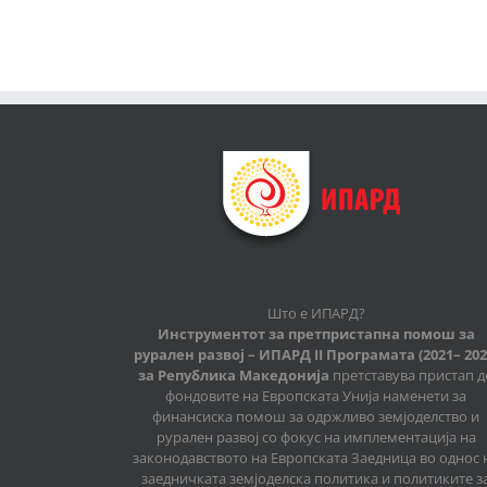
Што е ИПАРД?
Инструментот за претпристапна помош за
рурален развој – ИПАРД II Програмата (2021– 202
за Република Македонија
претставува пристап д
фондовите на Европската Унија наменети за
финансиска помош за одржливо земјоделство и
рурален развој со фокус на имплементација на
законодавството на Европската Заедница во однос 
заедничката земјоделска политика и политиките з