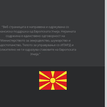
“Веб страницата е направена и одржувана со
ансиска поддршка од Европската Унија. Нејзината
содржина е единствено одговорност на
Министерството за земјоделство, шумарство и
одостопанство, Телото за управување со ИПАРД и
олжително не ги одразува ставовите на Европската
Унија.”