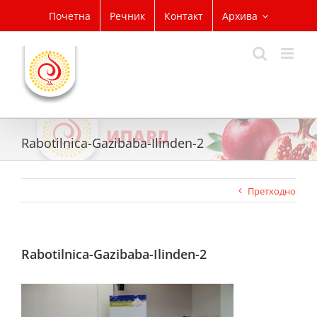
Skip
Почетна
Речник
Контакт
Архива
to
content
Rabotilnica-Gazibaba-Ilinden-2
Претходно
Rabotilnica-Gazibaba-Ilinden-2