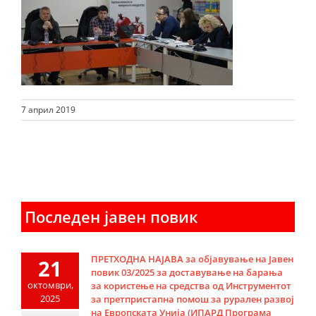
7 април 2019
Последен јавен повик
ПРЕТХОДНА НАЈАВА за објавување на Јавен
21
повик 03/2025 за доставување на барања
октомври,
за користење на средства од Инструментот
2025
за претпристапна помош за рурален развој
на Европската Унија (ИПАРД Програма