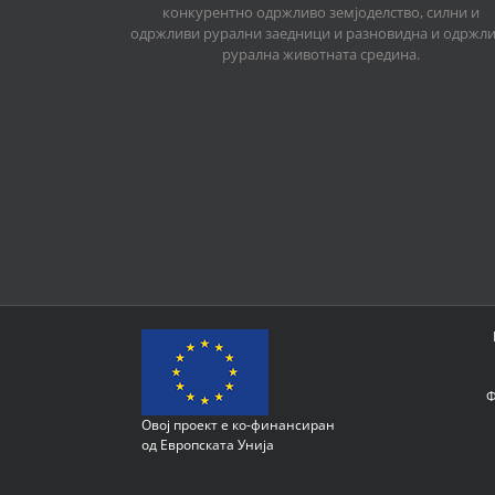
конкурентно одржливо земјоделство, силни и
одржливи рурални заедници и разновидна и одржл
рурална животната средина.
Ф
Овој проект е ко-финансиран
од Европската Унија