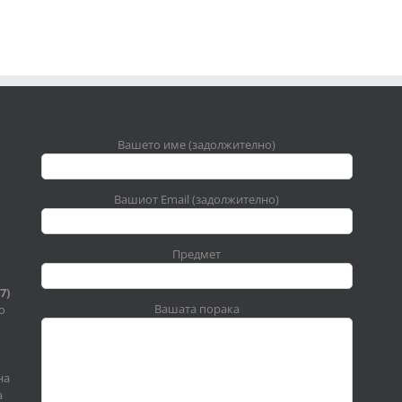
Вашето име (задолжително)
Вашиот Email (задолжително)
Предмет
7)
Вашата порака
о
на
а