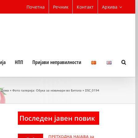
Почетна
Речник
Контакт
Архива
ија
НПП
Пријави неправилности
Дома
»
Фото галерија: Обука за новинари во Битола
»
DSC_0194
Последен јавен повик
ПРЕТХОДНА НАЈАВА за