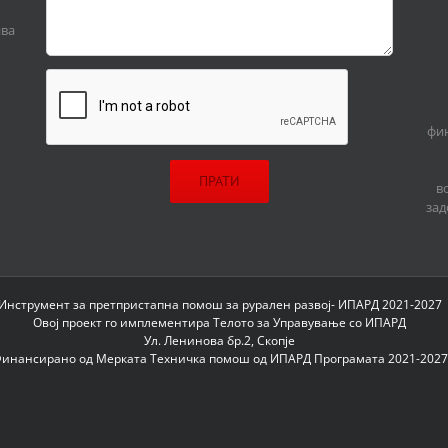
ива
фин
в
зад
Инструмент за претпристапна помош за рурален развој- ИПАРД 2021-2027
Овој проект го имплементира Телото за Управување со ИПАРД
Ул. Ленинова бр.2, Скопје
инансирано од Мерката Техничка помош од ИПАРД Програмата 2021-2027