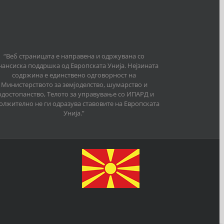
“Веб страницата е направена и одржувана со
ансиска поддршка од Европската Унија. Нејзината
содржина е единствено одговорност на
Министерството за земјоделство, шумарство и
одостопанство, Телото за управување со ИПАРД и
олжително не ги одразува ставовите на Европската
Унија.”