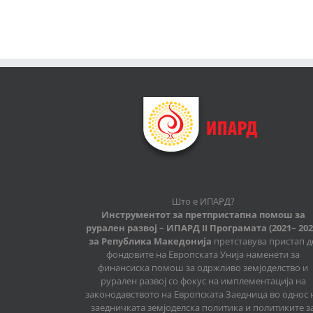
Што е ИПАРД?
Инструментот за претпристапна помош за
рурален развој – ИПАРД II Програмата (2021– 202
за Република Македонија
претставува пристап д
фондовите на Европската Унија наменети за
финансиска помош за одржливо земјоделство и
рурален развој со фокус на имплементација на
законодавството на Европската Заедница во однос 
заедничката земјоделска политика и политиките з