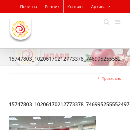
Skip
Почетна
Речник
Контакт
Архива
to
content
15747803_10206170212773378_746995255552497
Претходно
15747803_10206170212773378_746995255552497