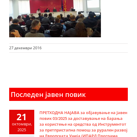
27 декември 2016
Последен јавен повик
ПРЕТХОДНА НАЈАВА за објавување на Јавен
21
повик 03/2025 за доставување на барања
октомври,
за користење на средства од Инструментот
2025
за претпристапна помош за рурален развој
на Европската Унија (ИПАРД Програма