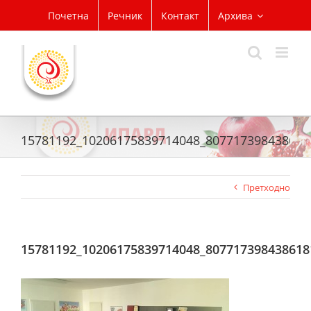
Skip
Почетна
Речник
Контакт
Архива
to
content
15781192_10206175839714048_807717398438618
Претходно
15781192_10206175839714048_807717398438618