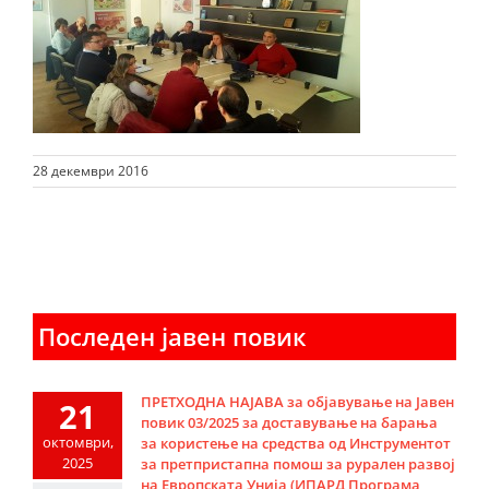
28 декември 2016
Последен јавен повик
ПРЕТХОДНА НАЈАВА за објавување на Јавен
21
повик 03/2025 за доставување на барања
октомври,
за користење на средства од Инструментот
2025
за претпристапна помош за рурален развој
на Европската Унија (ИПАРД Програма