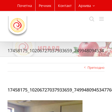
Skip
Почетна
Речник
Контакт
Архива
to
content
17458175_10206727037933659_749948094534776
Претходно
17458175_10206727037933659_749948094534776