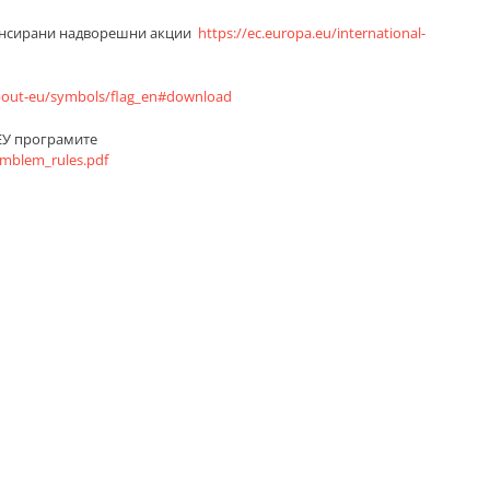
нансирани надворешни акции
https://ec.europa.eu/international-
bout-eu/symbols/flag_en#download
 ЕУ програмите
_emblem_rules.pdf