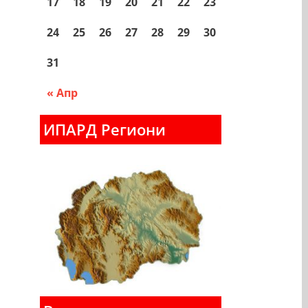
17
18
19
20
21
22
23
24
25
26
27
28
29
30
31
« Апр
ИПАРД Региони