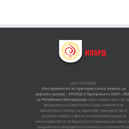
Што е ИПАРД?
Инструментот за претпристапна помош за
рурален развој – ИПАРД II Програмата (2021– 202
за Република Македонија
претставува пристап д
фондовите на Европската Унија наменети за
финансиска помош за одржливо земјоделство и
рурален развој со фокус на имплементација на
законодавството на Европската Заедница во однос 
заедничката земјоделска политика и политиките з