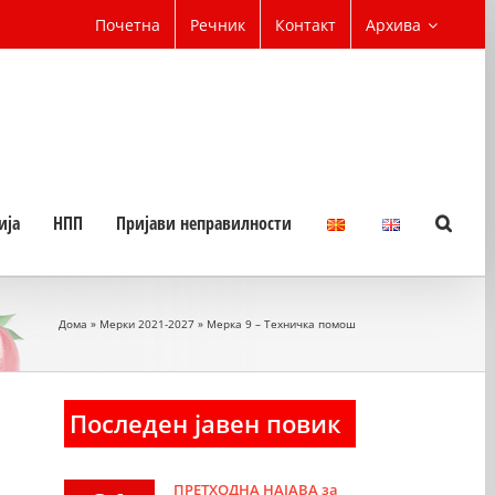
Почетна
Речник
Контакт
Архива
ија
НПП
Пријави неправилности
Дома
»
Мерки 2021-2027
»
Мерка 9 – Техничка помош
Последен јавен повик
ПРЕТХОДНА НАЈАВА за