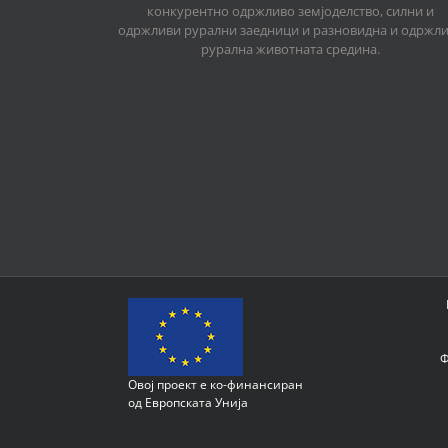
конкурентно одржливо земјоделство, силни и
одржливи рурални заедници и разновидна и одржл
рурална животната средина.
Ф
Овој проект е ко-финансиран
од Европската Унија