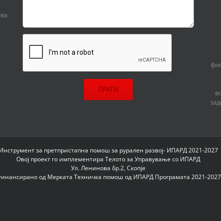
ива
фин
в
зад
Инструмент за претпристапна помош за рурален развој- ИПАРД 2021-2027
Овој проект го имплементира Телото за Управување со ИПАРД
Ул. Ленинова бр.2, Скопје
инансирано од Мерката Техничка помош од ИПАРД Програмата 2021-2027