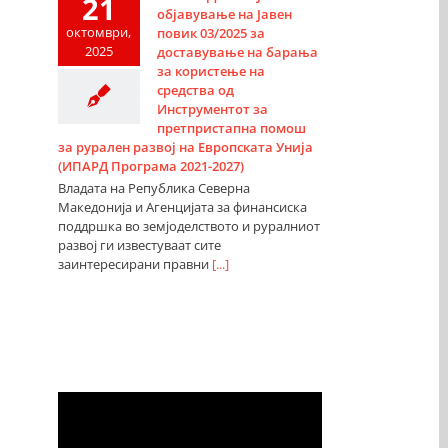
21
објавување на Јавен
октомври,
повик 03/2025 за
2025
доставување на барања
за користење на
средства од
Инструментот за
претпристапна помош
за рурален развој на Европската Унија
(ИПАРД Програма 2021-2027)
Владата на Република Северна
Македонија и Агенцијата за финансиска
поддршка во земјоделството и руралниот
развој ги известуваат сите
заинтересирани правни
[...]
Видео