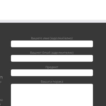
Вашето име (задолжително)
Вашиот Email (задолжително)
Предмет
7)
Вашата порака
о
на
а