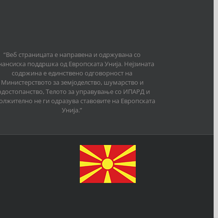
“Веб страницата е направена и одржувана со
ансиска поддршка од Европската Унија. Нејзината
содржина е единствено одговорност на
Министерството за земјоделство, шумарство и
одостопанство, Телото за управување со ИПАРД и
олжително не ги одразува ставовите на Европската
Унија.”