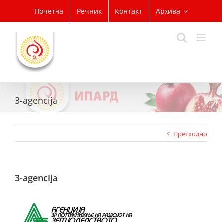
Skip
Почетна
Речник
Контакт
Архива
to
content
3-agencija
Претходно
3-agencija