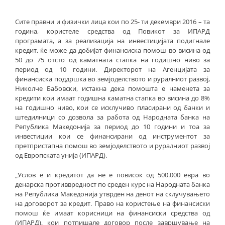
Сите правни и физички лица кои по 25- ти декември 2016 – та
година, користеле средства од Повикот за ИПАРД
програмата, а за реализација на инвестицијата подигнале
кредит, ќе може да добијат финансиска помош во висина од
50 до 75 отсто од каматната стапка на годишно ниво за
период од 10 години. Директорот на Агенцијата за
финансиска поддршка во земјоделството и руралниот развој,
Николче Бабовски, истакна дека помошта е наменета за
кредити кои имаат годишна каматна стапка во висина до 8%
на годишно ниво, кои се исклучиво пласирани од банки и
штедилници со дозвола за работа од Народната банка на
Република Македонија за период до 10 години и тоа за
инвестиции кои се финансирани од инструментoт за
претпристапна помош во земјоделството и руралниот развој
од Европската унија (ИПАРД).
„Услов е и кредитот да не е повисок од 500.000 евра во
денарска противвредност по среден курс на Народната банка
на Република Македонија утврден на денот на склучувањето
на договорот за кредит. Право на користење на финансиски
помош ќе имаат корисници на финансиски средства од
(ИПАРД), кои потпишале договор после завршување на