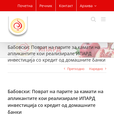
Skip
Почетна
Речник
Контакт
Архива
to
content
Бабовски: Поврат на парите за камати на
апликантите кои реализирале ИПАРД
инвестиција со кредит од домашните банки
Претходно
Наредно
Бабовски: Поврат на парите за камати на
апликантите кои реализирале ИПАРД
инвестиција со кредит од домашните
банки