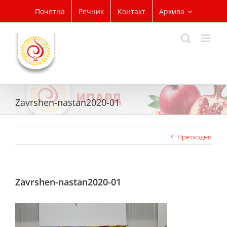
Skip
Почетна
Речник
Контакт
Архива
to
content
Zavrshen-nastan2020-01
Претходно
Zavrshen-nastan2020-01