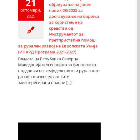
21
објавување на Јавен
октомври,
повик 03/2025 за
2025
доставување на барања
за користење на
средства од
Инструментот за
претпристапна помош
за рурален развој на Европската Унија
(ИПАРД Програма 2021-2027)
Владата на Република Северна
Македонија и Агенцијата за финансиска
поддршка во земјоделството и руралниот
развој ги известуваат сите
заинтересирани правни
[...]
Видео