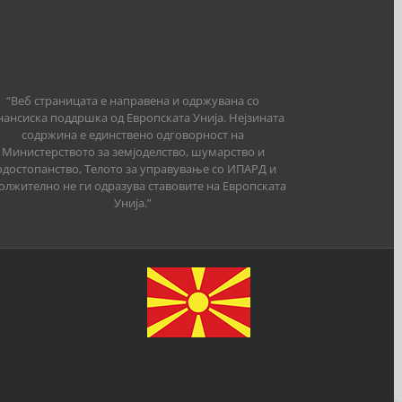
“Веб страницата е направена и одржувана со
ансиска поддршка од Европската Унија. Нејзината
содржина е единствено одговорност на
Министерството за земјоделство, шумарство и
одостопанство, Телото за управување со ИПАРД и
олжително не ги одразува ставовите на Европската
Унија.”