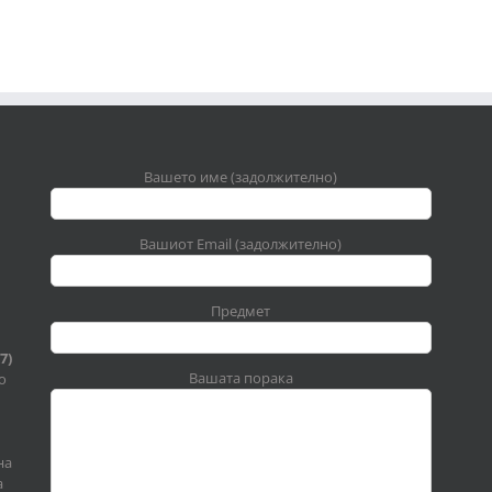
Вашето име (задолжително)
Вашиот Email (задолжително)
Предмет
7)
Вашата порака
о
на
а