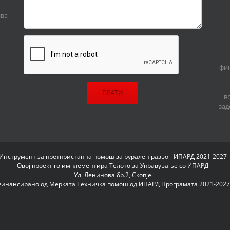
ива
фин
в
зад
Инструмент за претпристапна помош за рурален развој- ИПАРД 2021-2027
Овој проект го имплементира Телото за Управување со ИПАРД
Ул. Ленинова бр.2, Скопје
инансирано од Мерката Техничка помош од ИПАРД Програмата 2021-2027