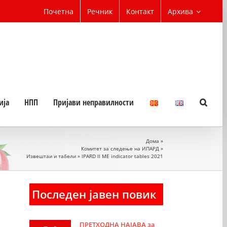
Почетна
Речник
Контакт
Архива
ија
НПП
Пријави неправилности
Дома
»
Комитет за следење на ИПАРД
»
Извештаи и табели
»
IPARD II ME indicator tables 2021
Последен јавен повик
ПРЕТХОДНА НАЈАВА за