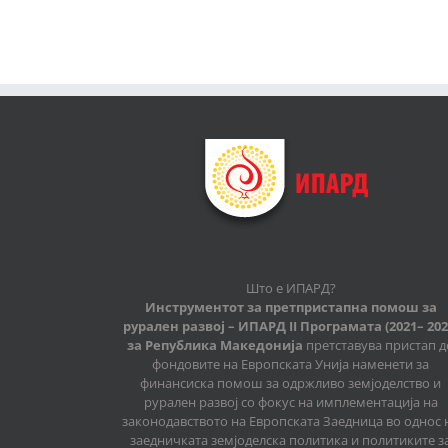
Што е ИПАРД?
Инструментот за претпристапна помош за
рурален развој – ИПАРД II Програмата (2021– 202
за Република Македонија
претставува пристап д
фондовите на Европската Унија наменети за
финансиска помош за одржливо земјоделство и
рурален развој со фокус на имплементација на
законодавството на Европската Заедница во однос 
заедничката земјоделска политика и политиките з