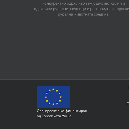
конкурентно одржливо земјоделство, силни и
одржливи рурални заедници и разновидна и одржл
рурална животната средина.
Ф
Овој проект е ко-финансиран
од Европската Унија