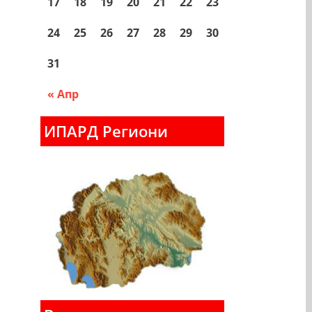
17
18
19
20
21
22
23
24
25
26
27
28
29
30
31
« Апр
ИПАРД Региони