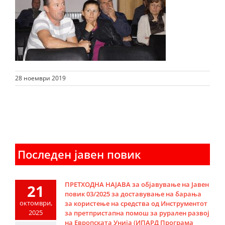
28 ноември 2019
Последен јавен повик
ПРЕТХОДНА НАЈАВА за објавување на Јавен
21
повик 03/2025 за доставување на барања
октомври,
за користење на средства од Инструментот
2025
за претпристапна помош за рурален развој
на Европската Унија (ИПАРД Програма