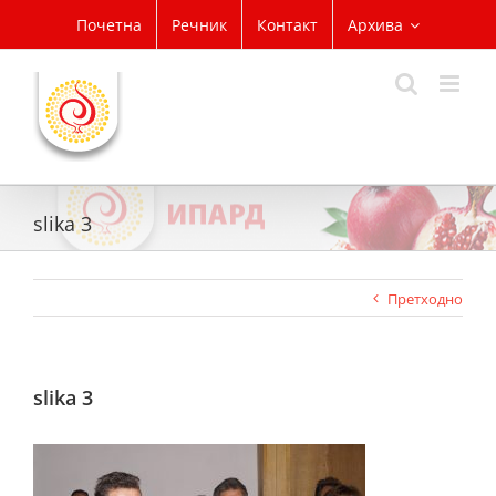
Skip
Почетна
Речник
Контакт
Архива
to
content
slika 3
Претходно
slika 3