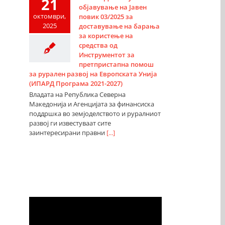
21
објавување на Јавен
октомври,
повик 03/2025 за
2025
доставување на барања
за користење на
средства од
Инструментот за
претпристапна помош
за рурален развој на Европската Унија
(ИПАРД Програма 2021-2027)
Владата на Република Северна
Македонија и Агенцијата за финансиска
поддршка во земјоделството и руралниот
развој ги известуваат сите
заинтересирани правни
[...]
Видео