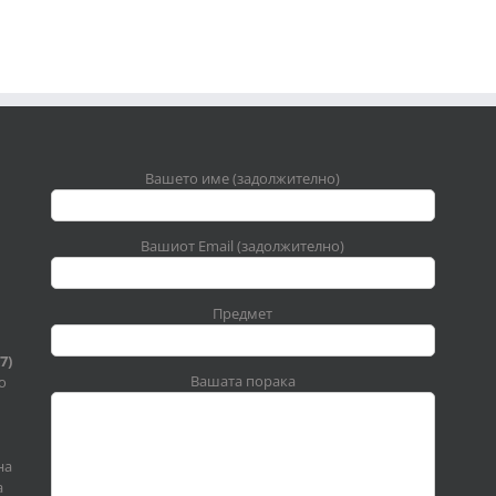
Вашето име (задолжително)
Вашиот Email (задолжително)
Предмет
7)
Вашата порака
о
на
а