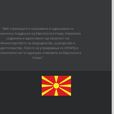
“Веб страницата е направена и одржувана со
ансиска поддршка од Европската Унија. Нејзината
содржина е единствено одговорност на
Министерството за земјоделство, шумарство и
одостопанство, Телото за управување со ИПАРД и
олжително не ги одразува ставовите на Европската
Унија.”