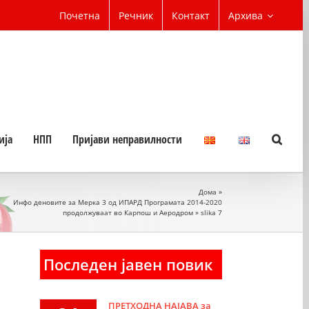
Почетна
Речник
Контакт
Архива
ија
НПП
Пријави неправилности
Дома
»
Инфо деновите за Мерка 3 од ИПАРД Програмата 2014-2020
продолжуваат во Карпош и Аеродром
»
slika 7
Последен јавен повик
ПРЕТХОДНА НАЈАВА за