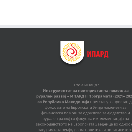
Што е ИПАРД?
Инструментот за претпристапна помош за
рурален развој – ИПАРД II Програмата (2021– 202
за Република Македонија
претставува пристап д
фондовите на Европската Унија наменети за
финансиска помош за одржливо земјоделство и
рурален развој со фокус на имплементација на
законодавството на Европската Заедница во однос 
заедничката земјоделска политика и политиките з