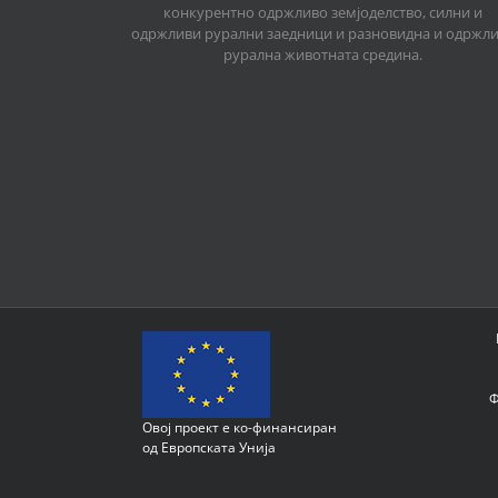
конкурентно одржливо земјоделство, силни и
одржливи рурални заедници и разновидна и одржл
рурална животната средина.
Ф
Овој проект е ко-финансиран
од Европската Унија