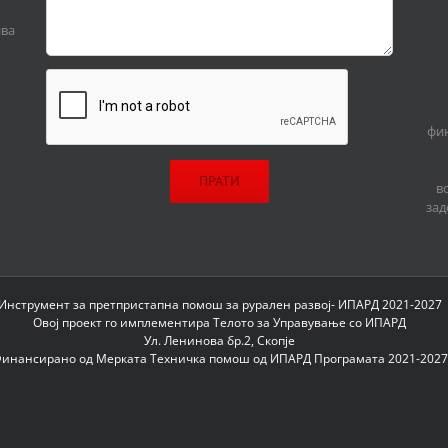
ива
фин
в
зад
Инструмент за претпристапна помош за рурален развој- ИПАРД 2021-2027
Овој проект го имплементира Телото за Управување со ИПАРД
Ул. Ленинова бр.2, Скопје
инансирано од Мерката Техничка помош од ИПАРД Програмата 2021-2027