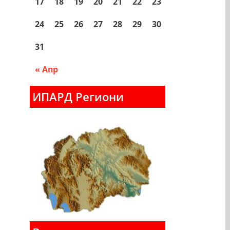
17
18
19
20
21
22
23
24
25
26
27
28
29
30
31
« Апр
ИПАРД Региони