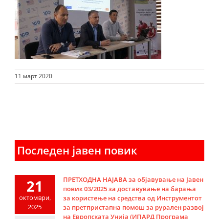
11 март 2020
Последен јавен повик
ПРЕТХОДНА НАЈАВА за објавување на Јавен
21
повик 03/2025 за доставување на барања
октомври,
за користење на средства од Инструментот
2025
за претпристапна помош за рурален развој
на Европската Унија (ИПАРД Програма