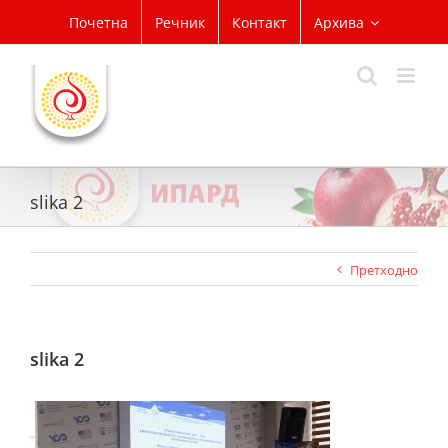
Skip
Почетна
Речник
Контакт
Архива
to
content
slika 2
Претходно
slika 2