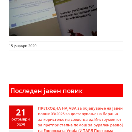
15 јануари 2020
Последен јавен повик
ПРЕТХОДНА НАЈАВА за објавување на Јавен
21
повик 03/2025 за доставување на барања
октомври,
за користење на средства од Инструментот
2025
за претпристапна помош за рурален развој
на Европската Унија (ИПАРД Програма