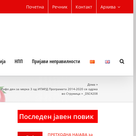
Почетна
Речник
Контакт
Архива
ија
НПП
Пријави неправилности
Дома
»
Инфо ден за мерка 3 од ИПАРД Програмата 2014-2020 се одржа
во Струмица
»
_DSC4208
Последен јавен повик
ПРЕТХОДНА НАЈАВА за