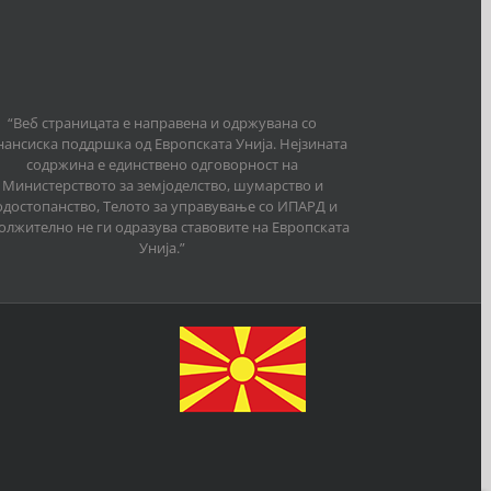
“Веб страницата е направена и одржувана со
ансиска поддршка од Европската Унија. Нејзината
содржина е единствено одговорност на
Министерството за земјоделство, шумарство и
одостопанство, Телото за управување со ИПАРД и
олжително не ги одразува ставовите на Европската
Унија.”