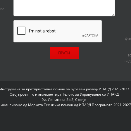
ива
фин
в
зад
Инструмент за претпристапна помош за рурален развој- ИПАРД 2021-2027
Овој проект го имплементира Телото за Управување со ИПАРД
Ул. Ленинова бр.2, Скопје
инансирано од Мерката Техничка помош од ИПАРД Програмата 2021-2027