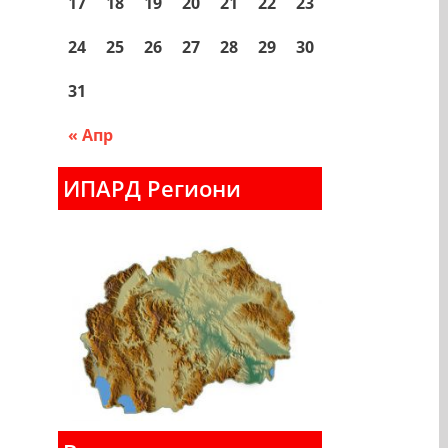
17
18
19
20
21
22
23
24
25
26
27
28
29
30
31
« Апр
ИПАРД Региони