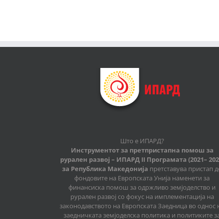
Што е ИПАРД?
Инструментот за претпристапна помош за
рурален развој – ИПАРД II Програмата (2021– 202
за Република Македонија
претставува пристап д
фондовите на Европската Унија наменети за
финансиска помош за одржливо земјоделство и
рурален развој со фокус на имплементација на
законодавството на Европската Заедница во однос 
заедничката земјоделска политика и политиките з