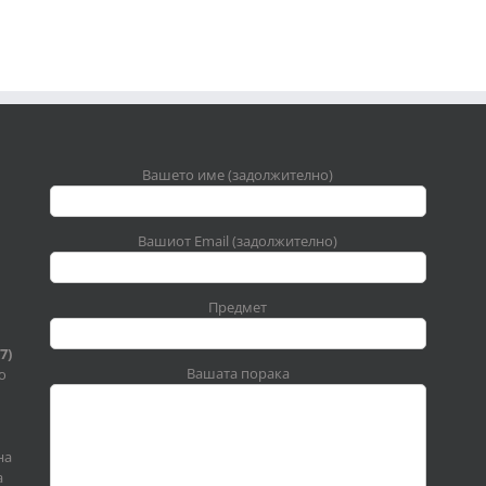
Вашето име (задолжително)
Вашиот Email (задолжително)
Предмет
7)
Вашата порака
о
на
а