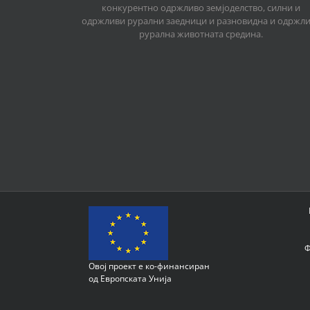
конкурентно одржливо земјоделство, силни и
одржливи рурални заедници и разновидна и одржл
рурална животната средина.
Ф
Овој проект е ко-финансиран
од Европската Унија