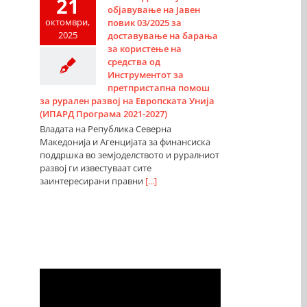
21
објавување на Јавен
октомври,
повик 03/2025 за
2025
доставување на барања
за користење на
средства од
Инструментот за
претпристапна помош
за рурален развој на Европската Унија
(ИПАРД Програма 2021-2027)
Владата на Република Северна
Македонија и Агенцијата за финансиска
поддршка во земјоделството и руралниот
развој ги известуваат сите
заинтересирани правни
[...]
Видео