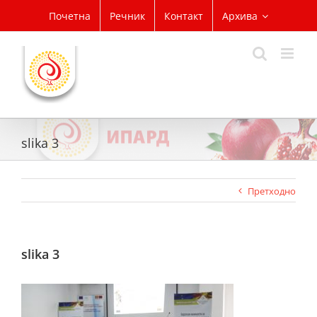
Skip
Почетна
Речник
Контакт
Архива
to
content
slika 3
Претходно
slika 3