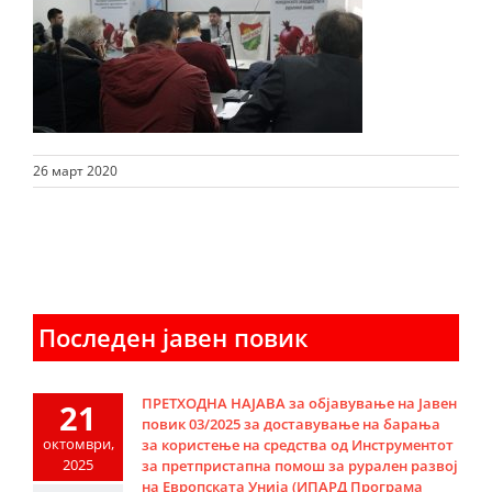
26 март 2020
Последен јавен повик
ПРЕТХОДНА НАЈАВА за објавување на Јавен
21
повик 03/2025 за доставување на барања
октомври,
за користење на средства од Инструментот
2025
за претпристапна помош за рурален развој
на Европската Унија (ИПАРД Програма