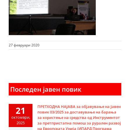
27 февруари 2020
Последен јавен повик
ПРЕТХОДНА НАЈАВА за објавување на Јавен
21
повик 03/2025 за доставување на барања
октомври,
за користење на средства од Инструментот
2025
за претпристапна помош за рурален развој
на Европската Унија (ИПАРД Програма