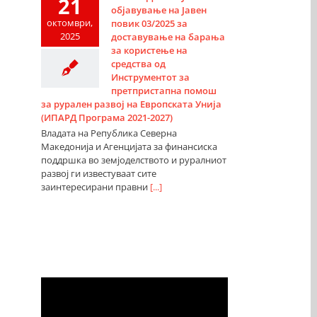
21
објавување на Јавен
октомври,
повик 03/2025 за
2025
доставување на барања
за користење на
средства од
Инструментот за
претпристапна помош
за рурален развој на Европската Унија
(ИПАРД Програма 2021-2027)
Владата на Република Северна
Македонија и Агенцијата за финансиска
поддршка во земјоделството и руралниот
развој ги известуваат сите
заинтересирани правни
[...]
Видео