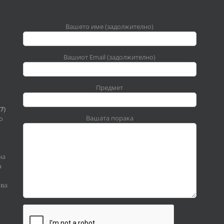
Вашето име (задолжително)
Вашиот Email (задолжително)
Предмет
7)
Вашата порака
о
на
а
ива