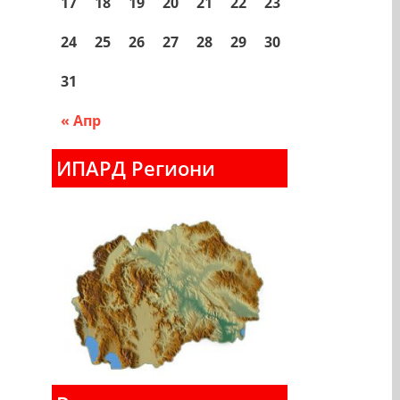
17
18
19
20
21
22
23
24
25
26
27
28
29
30
31
« Апр
ИПАРД Региони