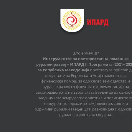
Што е ИПАРД?
Инструментот за претпристапна помош за
рурален развој – ИПАРД II Програмата (2021– 202
за Република Македонија
претставува пристап д
фондовите на Европската Унија наменети за
финансиска помош за одржливо земјоделство и
рурален развој со фокус на имплементација на
законодавството на Европската Заедница во однос 
заедничката земјоделска политика и политиките з
конкурентно одржливо земјоделство, силни и
одржливи рурални заедници и разновидна и одржл
рурална животната средина.