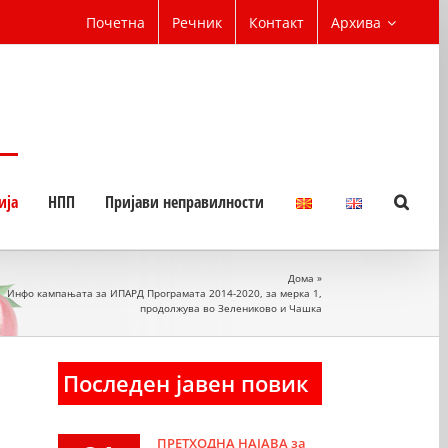
Почетна
Речник
Контакт
Архива
ија
НПП
Пријави неправилности
Дома
»
Инфо кампањата за ИПАРД Програмата 2014-2020, за мерка 1,
продолжува во Зелениково и Чашка
Последен јавен повик
ПРЕТХОДНА НАЈАВА за