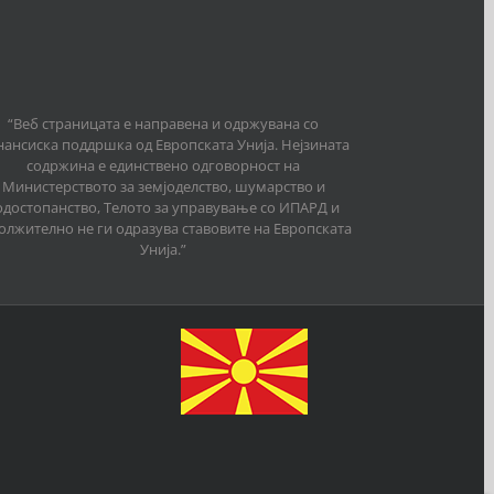
“Веб страницата е направена и одржувана со
ансиска поддршка од Европската Унија. Нејзината
содржина е единствено одговорност на
Министерството за земјоделство, шумарство и
одостопанство, Телото за управување со ИПАРД и
олжително не ги одразува ставовите на Европската
Унија.”