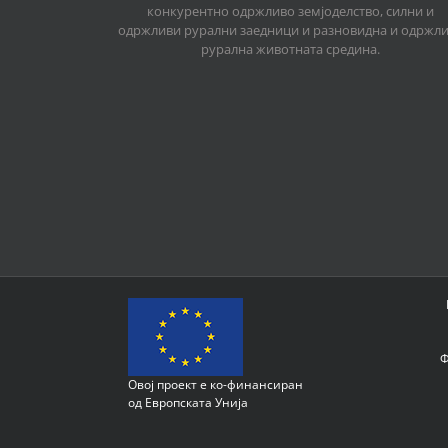
конкурентно одржливо земјоделство, силни и
одржливи рурални заедници и разновидна и одржл
рурална животната средина.
Ф
Овој проект е ко-финансиран
од Европската Унија