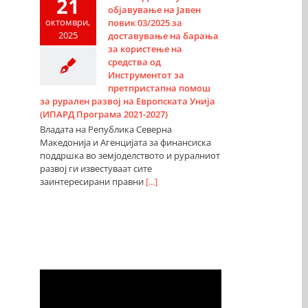
21
објавување на Јавен
октомври,
повик 03/2025 за
2025
доставување на барања
за користење на
средства од
Инструментот за
претпристапна помош
за рурален развој на Европската Унија
(ИПАРД Програма 2021-2027)
Владата на Република Северна
Македонија и Агенцијата за финансиска
поддршка во земјоделството и руралниот
развој ги известуваат сите
заинтересирани правни
[...]
Видео