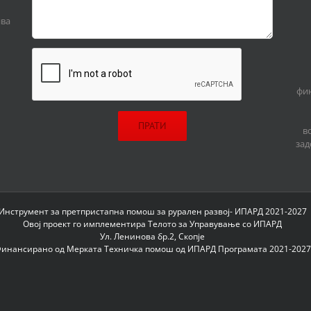
ива
фин
в
зад
Инструмент за претпристапна помош за рурален развој- ИПАРД 2021-2027
Овој проект го имплементира Телото за Управување со ИПАРД
Ул. Ленинова бр.2, Скопје
инансирано од Мерката Техничка помош од ИПАРД Програмата 2021-2027