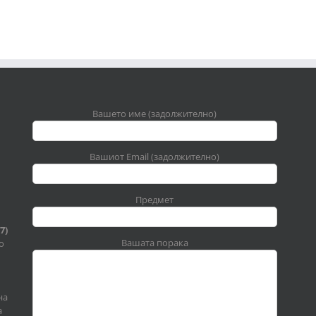
Вашето име (задолжително)
Вашиот Email (задолжително)
Предмет
7)
Вашата порака
о
на
а