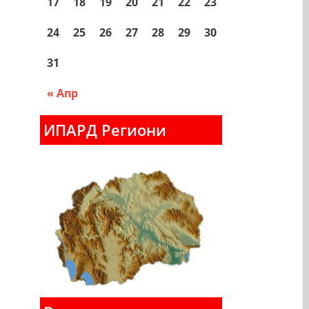
17
18
19
20
21
22
23
24
25
26
27
28
29
30
31
« Апр
ИПАРД Региони