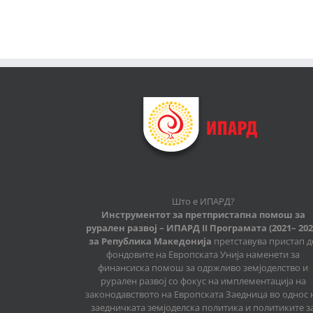
Што е ИПАРД?
Инструментот за претпристапна помош за
рурален развој – ИПАРД II Програмата (2021– 202
за Република Македонија
претставува пристап д
фондовите на Европската Унија наменети за
финансиска помош за одржливо земјоделство и
рурален развој со фокус на имплементација на
законодавството на Европската Заедница во однос 
заедничката земјоделска политика и политиките з