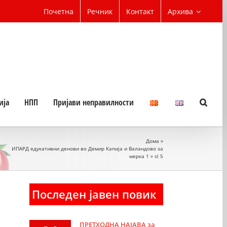
Почетна
Речник
Контакт
Архива
ија
НПП
Пријави неправилности
Дома
»
ИПАРД едукативни денови во Демир Капија и Валандово за
мерка 1
»
sl 5
Последен јавен повик
ПРЕТХОДНА НАЈАВА за