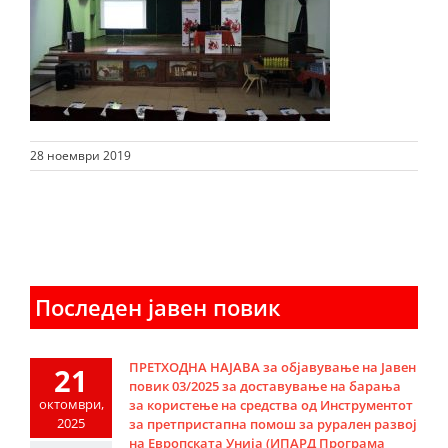
28 ноември 2019
Последен јавен повик
ПРЕТХОДНА НАЈАВА за објавување на Јавен
21
повик 03/2025 за доставување на барања
октомври,
за користење на средства од Инструментот
2025
за претпристапна помош за рурален развој
на Европската Унија (ИПАРД Програма