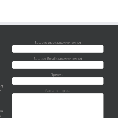
Вашето име (задолжително)
Вашиот Email (задолжително)
Предмет
7)
Вашата порака
о
на
а