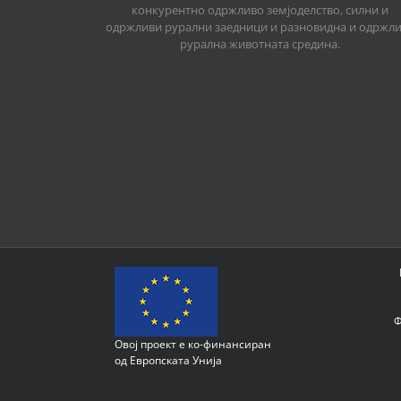
конкурентно одржливо земјоделство, силни и
одржливи рурални заедници и разновидна и одржл
рурална животната средина.
Ф
Овој проект е ко-финансиран
од Европската Унија