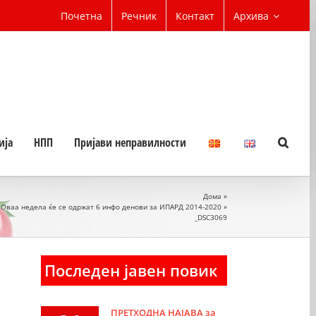
Почетна
Речник
Контакт
Архива
ија
НПП
Пријави неправилности
Дома
»
Оваа недела ќе се одржат 6 инфо денови за ИПАРД 2014-2020
»
_DSC3069
Последен јавен повик
ПРЕТХОДНА НАЈАВА за