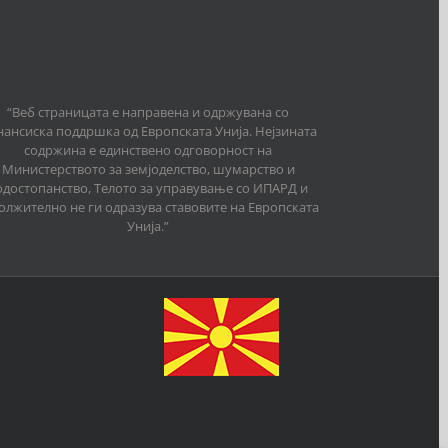
“Веб страницата е направена и одржувана со
ансиска поддршка од Европската Унија. Нејзината
содржина е единствено одговорност на
Министерството за земјоделство, шумарство и
одостопанство, Телото за управување со ИПАРД и
олжително не ги одразува ставовите на Европската
Унија.”