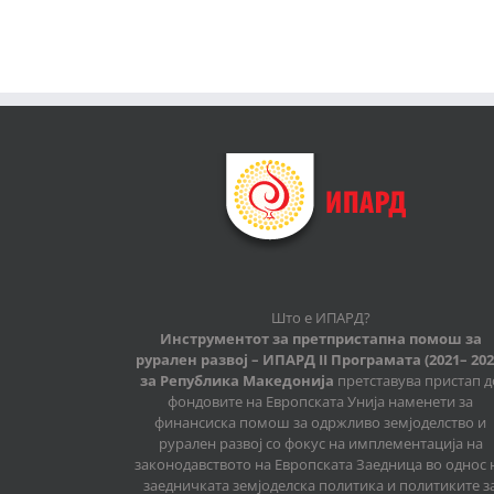
Што е ИПАРД?
Инструментот за претпристапна помош за
рурален развој – ИПАРД II Програмата (2021– 202
за Република Македонија
претставува пристап д
фондовите на Европската Унија наменети за
финансиска помош за одржливо земјоделство и
рурален развој со фокус на имплементација на
законодавството на Европската Заедница во однос 
заедничката земјоделска политика и политиките з