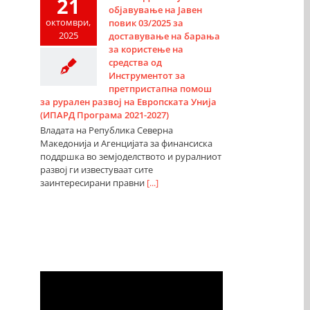
21
објавување на Јавен
октомври,
повик 03/2025 за
2025
доставување на барања
за користење на
средства од
Инструментот за
претпристапна помош
за рурален развој на Европската Унија
(ИПАРД Програма 2021-2027)
Владата на Република Северна
Македонија и Агенцијата за финансиска
поддршка во земјоделството и руралниот
развој ги известуваат сите
заинтересирани правни
[...]
Видео