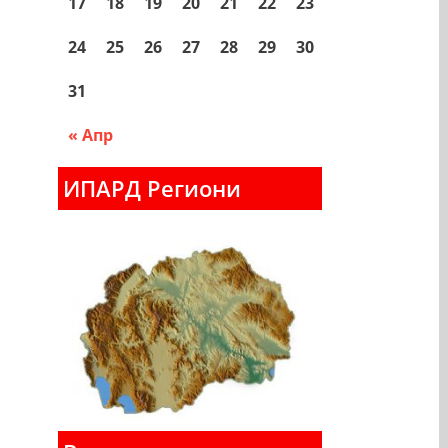
17
18
19
20
21
22
23
24
25
26
27
28
29
30
31
« Апр
ИПАРД Региони