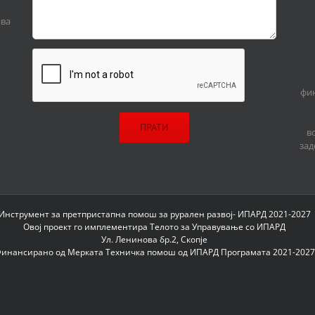
ива
фин
в
зад
Инструмент за претпристапна помош за рурален развој- ИПАРД 2021-2027
Овој проект го имплементира Телото за Управување со ИПАРД
Ул. Ленинова бр.2, Скопје
инансирано од Мерката Техничка помош од ИПАРД Програмата 2021-2027