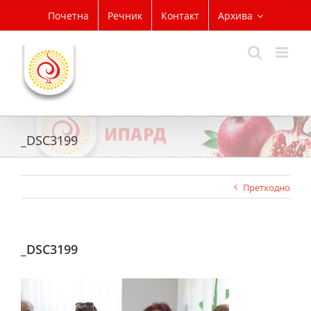
Skip
Почетна
Речник
Контакт
Архива
to
content
_DSC3199
Претходно
_DSC3199