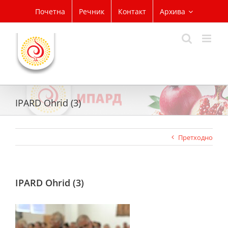
Skip
Почетна
Речник
Контакт
Архива
to
content
IPARD Ohrid (3)
Претходно
IPARD Ohrid (3)