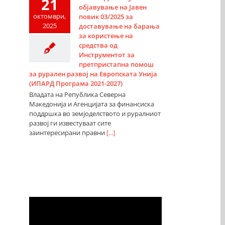
21
објавување на Јавен
октомври,
повик 03/2025 за
2025
доставување на барања
за користење на
средства од
Инструментот за
претпристапна помош
за рурален развој на Европската Унија
(ИПАРД Програма 2021-2027)
Владата на Република Северна
Македонија и Агенцијата за финансиска
поддршка во земјоделството и руралниот
развој ги известуваат сите
заинтересирани правни
[...]
Видео