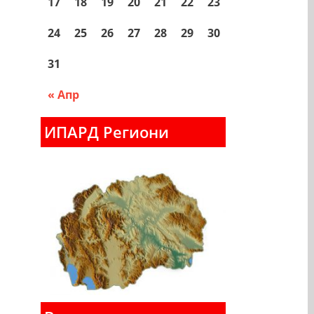
17
18
19
20
21
22
23
24
25
26
27
28
29
30
31
« Апр
ИПАРД Региони