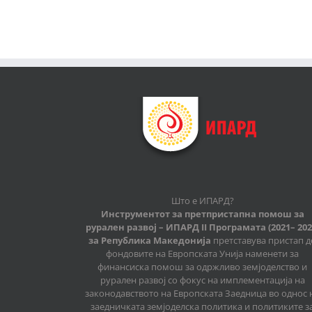
Што е ИПАРД?
Инструментот за претпристапна помош за
рурален развој – ИПАРД II Програмата (2021– 202
за Република Македонија
претставува пристап д
фондовите на Европската Унија наменети за
финансиска помош за одржливо земјоделство и
рурален развој со фокус на имплементација на
законодавството на Европската Заедница во однос 
заедничката земјоделска политика и политиките з