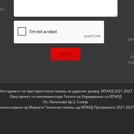
ива
фин
в
зад
Инструмент за претпристапна помош за рурален развој- ИПАРД 2021-2027
Овој проект го имплементира Телото за Управување со ИПАРД
Ул. Ленинова бр.2, Скопје
инансирано од Мерката Техничка помош од ИПАРД Програмата 2021-2027