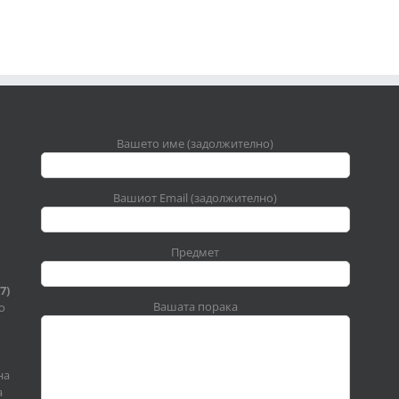
Вашето име (задолжително)
Вашиот Email (задолжително)
Предмет
7)
Вашата порака
о
на
а