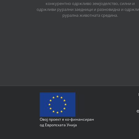
конкурентно одржливо земјоделство, силни и
одржливи рурални заедници и разновидна и одржл
рурална животната средина.
Ф
Овој проект е ко-финансиран
од Европската Унија