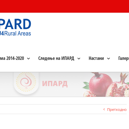
ма 2014-2020
Следење на ИПАРД
Настани
Галер
и
Претходно