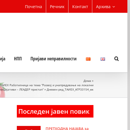
Почетна
Речник
Контакт
Архива
ија
НПП
Пријави неправилности
Дома
»
ТАИЕХ Работилница на тема “Развој и унапредување на локални
ницијативи – ЛЕАДЕР пристап”
»
Дневен ред_ТАИЕХ_АГР33154_мк
Последен јавен повик
ПРЕТХОДНА НАЈАВА за