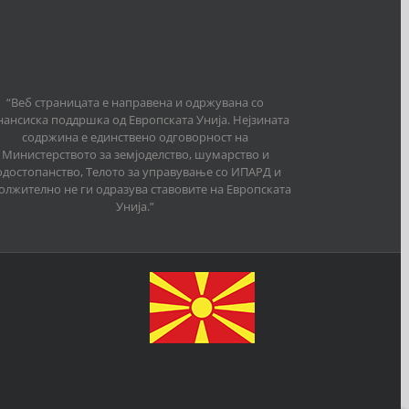
“Веб страницата е направена и одржувана со
ансиска поддршка од Европската Унија. Нејзината
содржина е единствено одговорност на
Министерството за земјоделство, шумарство и
одостопанство, Телото за управување со ИПАРД и
олжително не ги одразува ставовите на Европската
Унија.”