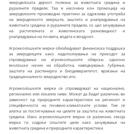
земјоделската дејност полезна за животната средина и
руралните предели. Таа е насочена кон промоција на
земјоделските производни практики за одржлива употреба
на земјоделското земјиште, заштита и унапредување на
животната средина и руралните предели, со цел зачувување
на растителната и животинската разновидност и
унапредување на почвата, водата и воздухот.
Агроеколошките мерки обезбедуваат финансиска поддршка
за земјоделците како надополнување на приходот за
спроведување на агроеколошките обврски, односно
еколошки начин на обработка, наводнување, ѓубрење,
заштита на растенијата и биодиверзитетот, враќање на
традиционалното земјоделство итн.
Агроеколошките мерки се спроведуваат на национално,
регионално или локално ниво. Можат да бидат различни, во
зависност од природните карактеристики на регионот и
специфичноста на почвено-климатските услови. Тие се
алатка за постигнување на целите за заштита на животната
средина. Иако агроеколошките мерки се различни, секоја
мерка ги содржи општите цели како зачувување на
животната средина и природните карактеристики.